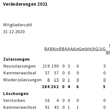
Veränderungen 2021
Mitgliederzahl
31.12.2020
RA
RAin
RB
AA
AAin
GmbH/AG/UG
B
Zulassungen
Neuzulassungen
219
190
0
3
6
5
Kammerwechsel
57
57
0
0
0
0
Wiederzulassungen
8
15
0
1
0
0
284
262
0
4
6
5
Löschungen
Verstorben
16
4
0
0
0
0
Kammerwechsel
91
45
0
1
1
0