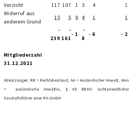
Verzicht
117
107
1
3
4
1
Widerruf aus
15
5
0
4
1
1
anderem Grund
-
-
-
- 1
- 6
- 2
239
161
8
Mitgliederzahl
31.12.2021
Abkürzungen: RB = Rechtsbeistand, AA = Ausländischer Anwalt, AAin
= ausländische Anwältin, § 60 BRAO: nichtanwaltlicher
Geschäftsführer einer RA-GmbH