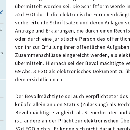
übermittelt worden sei. Die Schriftform werde 
nd
52d FGO durch die elektronische Form verdrängt
vorbereitende Schriftsätze und deren Anlagen so
s
Anträge und Erklärungen, die durch einen Recht
oder durch eine juristische Person des öffentlic
von ihr zur Erfüllung ihrer öffentlichen Aufgabe
er
Zusammenschlüsse eingereicht werden, als elek
übermitteln. Hiernach sei der Bevollmächtigte v
69 Abs. 3 FGO als elektronisches Dokument zu ü
dem ersichtlich nicht.
Der Bevollmächtigte sei auch Verpflichteter de
knüpfe allein an den Status (Zulassung) als Rech
Bevollmächtigte zugleich als Steuerberater und 
ist, ändere an der Pflicht zur elektronischen Üb
r
52d FGO nichts. Er könne sich nicht darauf beruf