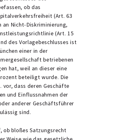
befassen, ob das
italverkehrsfreiheit (Art. 63
n an Nicht-Diskriminierung,
stleistungsrichtlinie (Art. 15
rund des Vorlagebeschlusses ist
nchen einer in der
mergesellschaft betriebenen
n hat, weil an dieser eine
rozent beteiligt wurde. Die
. vor, dass deren Geschäfte
den und Einflussnahmen der
oder anderer Geschäftsführer
lässig sind.
f, ob bloßes Satzungsrecht
her Weise wie das gesetzliche