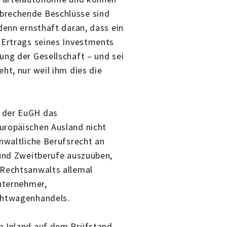
brechende Beschlüsse sind
denn ernsthaft daran, dass ein
 Ertrags seines Investments
ung der Gesellschaft – und sei
ht, nur weil ihm dies die
 der EuGH das
uropäischen Ausland nicht
anwaltliche Berufsrecht an
 und Zweitberufe auszuüben,
 Rechtsanwalts allemal
unternehmer,
uchtwagenhandels.
m Inland auf dem Prüfstand.