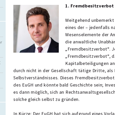
1. Fremdbesitzverbot
Weitgehend unbemerkt v
eines der – jedenfalls 
Wesenselemente der Anw
die anwaltliche Unabhä
er
„Fremdbesitzverbot“. Je
„Fremdbesitzverbot“, d.
.
Kapitalbeteiligungen a
durch nicht in der Gesellschaft tätige Dritte, a
Selbstverständnisses. Dieses Fremdbesitzverbot
des EuGH und könnte bald Geschichte sein; Inves
es dann möglich, sich an Rechtsanwaltsgesellsch
solche gleich selbst zu gründen.
In Kürze: Der EuGH hat sich aufgrund eines Vorl