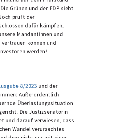
/Die Grünen und der FDP sieht
Noch prüft der
eschlossen dafür kämpfen,
 unsere Mandantinnen und
 vertrauen können und
 Investoren werden!
 Ausgabe 8/2023
und der
nommen: Außerordentlich
auernde Überlastungssituation
ericht. Die Justizsenatorin
et und darauf verwiesen, dass
chen Wandel verursachtes
und dem nicht nur mit einer