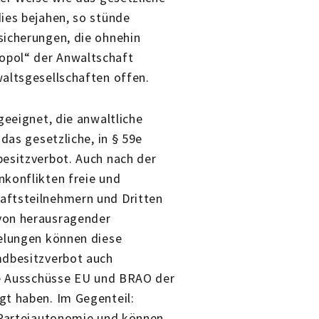
ies bejahen, so stünde
sicherungen, die ohnehin
opol“ der Anwaltschaft
altsgesellschaften offen.
geeignet, die anwaltliche
das gesetzliche, in § 59e
besitzverbot. Auch nach der
nkonflikten freie und
aftsteilnehmern und Dritten
von herausragender
gelungen können diese
mdbesitzverbot auch
die Ausschüsse EU und BRAO der
gt haben. Im Gegenteil:
r Parteiautonomie und können