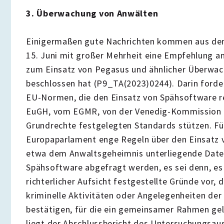
3. Überwachung von Anwälten
Einigermaßen gute Nachrichten kommen aus de
15. Juni mit großer Mehrheit eine Empfehlung 
zum Einsatz von Pegasus und ähnlicher Überwa
beschlossen hat (P9_TA(2023)0244). Darin forder
EU-Normen, die den Einsatz von Spähsoftware re
EuGH, vom EGMR, von der Venedig-Kommission u
Grundrechte festgelegten Standards stützen. Fü
Europaparlament enge Regeln über den Einsatz v
etwa dem Anwaltsgeheimnis unterliegende Daten
Spähsoftware abgefragt werden, es sei denn, es 
richterlicher Aufsicht festgestellte Gründe vor, d
kriminelle Aktivitäten oder Angelegenheiten der 
bestätigen, für die ein gemeinsamer Rahmen ge
liegt der Abschlussbericht des Untersuchungsau