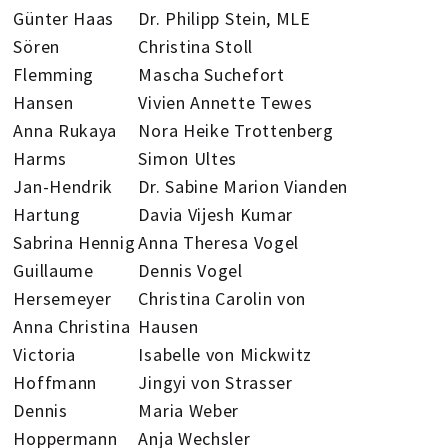
Günter Haas
Dr. Philipp Stein, MLE
Sören
Christina Stoll
Flemming
Mascha Suchefort
Hansen
Vivien Annette Tewes
Anna Rukaya
Nora Heike Trottenberg
Harms
Simon Ultes
Jan-Hendrik
Dr. Sabine Marion Vianden
Hartung
Davia Vijesh Kumar
Sabrina Hennig
Anna Theresa Vogel
Guillaume
Dennis Vogel
Hersemeyer
Christina Carolin von
Anna Christina
Hausen
Victoria
Isabelle von Mickwitz
Hoffmann
Jingyi von Strasser
Dennis
Maria Weber
Hoppermann
Anja Wechsler