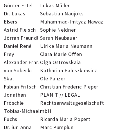
Günter Ertel
Lukas Müller
Dr. Lukas
Sebastian Naujoks
Eßers
Muhammad-Imtyaz Nawaz
Astrid Fleisch
Sophie Neldner
Jörran Freundl
Sarah Neubauer
Daniel René
Ulrike Maria Neumann
Frey
Clara Marie Offen
Alexander Frhr.
Olga Ostrovskaia
von Sobeck-
Katharina Paluszkiewicz
Skal
Ole Panzer
Fabian Fritsch
Christian Frederic Pieper
Jonathan
PLANIT // LEGAL
Fröschle
Rechtsanwaltsgesellschaft
Tobias-Michael
mbH
Fuchs
Ricarda Maria Popert
Dr. iur. Anna
Marc Pumplun