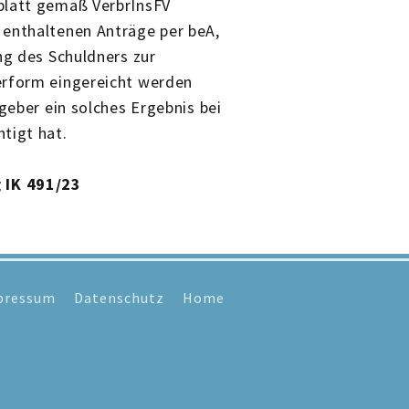
blatt gemäß VerbrInsFV
 enthaltenen Anträge per beA,
ng des Schuldners zur
erform eingereicht werden
zgeber ein solches Ergebnis bei
tigt hat.
 IK 491/23
pressum
Datenschutz
Home