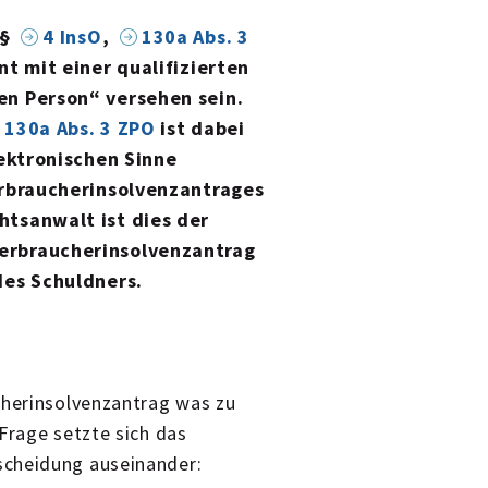
§§
4 InsO
,
130a Abs. 3
t mit einer qualifizierten
en Person“ versehen sein.
 130a Abs. 3 ZPO
ist dabei
lektronischen Sinne
erbraucherinsolvenzantrages
tsanwalt ist dies der
erbraucherinsolvenzantrag
des Schuldners.
cherinsolvenzantrag was zu
Frage setzte sich das
scheidung auseinander: