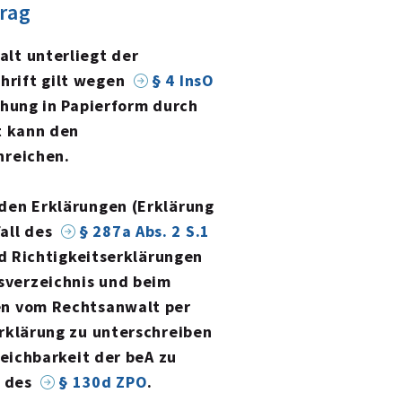
rag
lt unterliegt der
chrift gilt wegen
§ 4 InsO
chung in Papierform durch
t kann den
nreichen.
den Erklärungen (Erklärung
all des
§ 287a Abs. 2 S.1
nd Richtigkeitserklärungen
sverzeichnis und beim
en vom Rechtsanwalt per
Erklärung zu unterschreiben
reichbarkeit der beA zu
t des
§ 130d ZPO
.