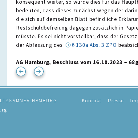
konsequent weiter, so würde dies für das Haupt
bedeuten, dass dieses zunächst wegen der darin
die sich auf demselben Blatt befindliche Erkläru
Restschuldbefreiung dagegen zusätzlich in Papi
müsste. Es sei nicht vorstellbar, dass der Geset
der Abfassung des
§ 130a Abs. 3 ZPO
beabsich
AG Hamburg, Beschluss vom 16.10.2023 – 68g
ALTSKAMMER HAMBURG
Kontakt
Presse
Im
urg