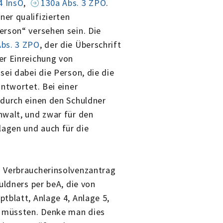
4 InsO
,
130a Abs. 3 ZPO
.
er qualifizierten
erson“ versehen sein. Die
Abs. 3 ZPO
, der die Überschrift
er Einreichung von
ei dabei die Person, die die
ntwortet. Bei einer
 durch einen den Schuldner
nwalt, und zwar für den
agen und auch für die
n Verbraucherinsolvenzantrag
uldners per beA, die von
tblatt, Anlage 4, Anlage 5,
n müssten. Denke man dies