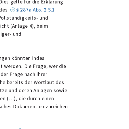
ies gelte für die Erklärung
 des
§ 287a Abs. 2 S.1
Vollständigkeits- und
cht (Anlage 4), beim
iger- und
ungen könnten indes
t werden. Die Frage, wer die
 der Frage nach ihrer
che bereits der Wortlaut des
ätze und deren Anlagen sowie
en (…), die durch einen
isches Dokument einzureichen