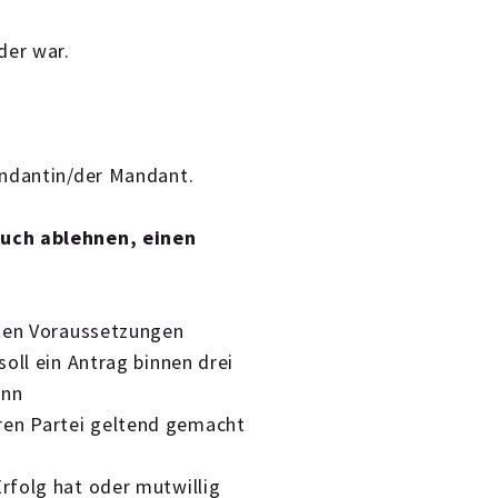
oder war.
andantin/der Mandant.
auch ablehnen, einen
nten Voraussetzungen
oll ein Antrag binnen drei
enn
ren Partei geltend gemacht
Erfolg hat oder mutwillig