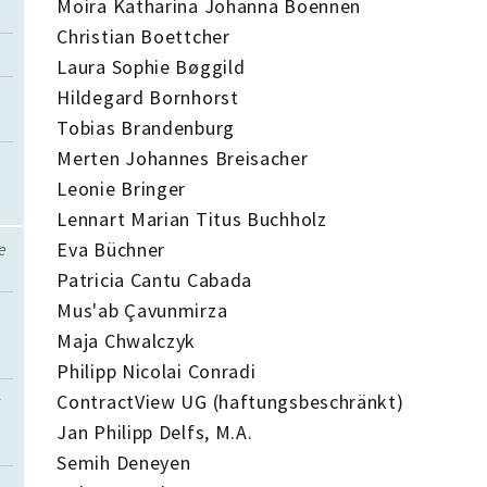
Moira Katharina Johanna Boennen
Christian Boettcher
Laura Sophie Bøggild
Hildegard Bornhorst
Tobias Brandenburg
Merten Johannes Breisacher
Leonie Bringer
Lennart Marian Titus Buchholz
Eva Büchner
e
Patricia Cantu Cabada
Mus'ab Çavunmirza
Maja Chwalczyk
Philipp Nicolai Conradi
ContractView UG (haftungsbeschränkt)
t
Jan Philipp Delfs, M.A.
Semih Deneyen